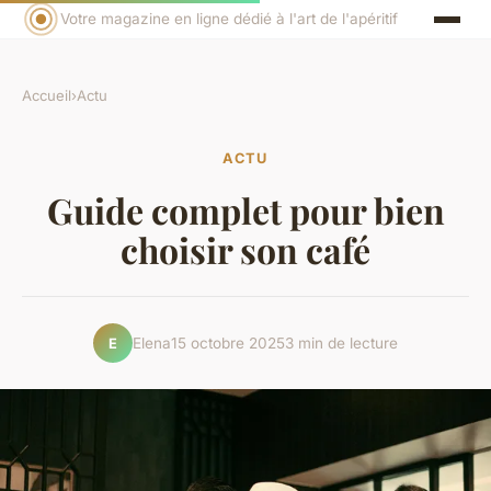
Votre magazine en ligne dédié à l'art de l'apéritif
Accueil
›
Actu
ACTU
Guide complet pour bien
choisir son café
Elena
15 octobre 2025
3 min de lecture
E