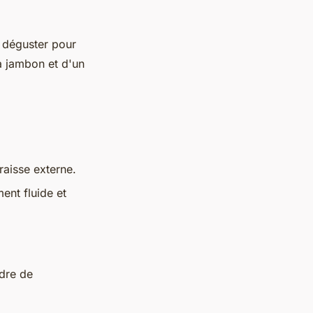
e déguster pour
à jambon et d'un
raisse externe.
ent fluide et
rdre de