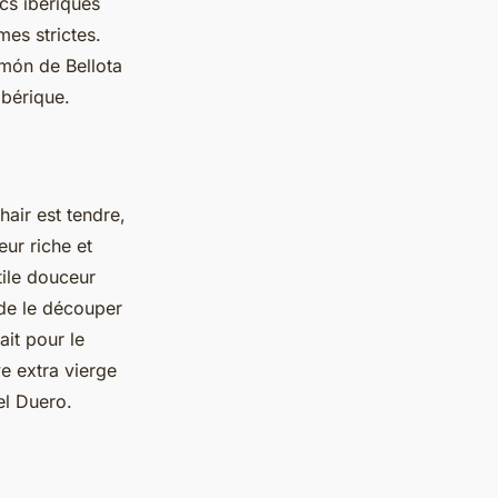
cs ibériques
mes strictes.
amón de Bellota
ibérique.
hair est tendre,
eur riche et
tile douceur
 de le découper
it pour le
e extra vierge
el Duero.