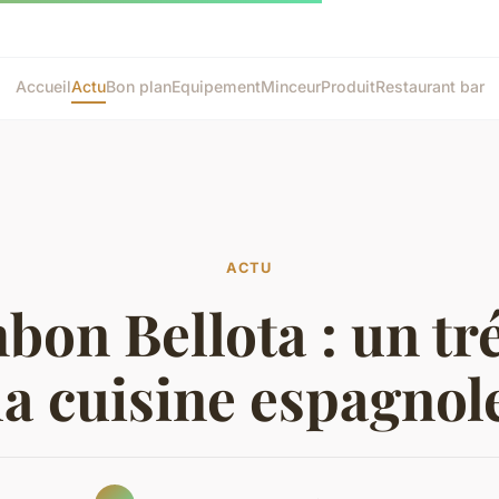
Accueil
Actu
Bon plan
Equipement
Minceur
Produit
Restaurant bar
ACTU
bon Bellota : un tr
la cuisine espagnol