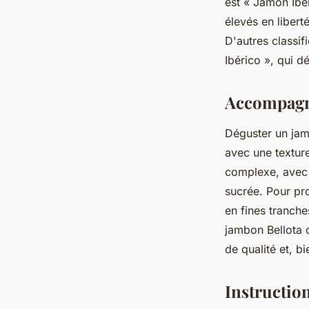
est « Jamón Ibér
élevés en libert
D'autres classif
Ibérico », qui 
Accompag
Déguster un jamb
avec une texture
complexe, avec d
sucrée. Pour pr
en fines tranche
jambon Bellota c
de qualité et, 
Instructi