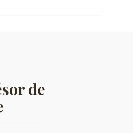
ésor de
e