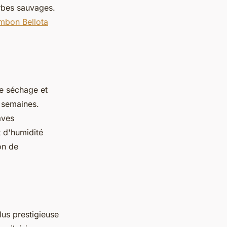
rbes sauvages.
mbon Bellota
de séchage et
s semaines.
aves
t d'humidité
on de
lus prestigieuse