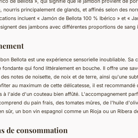
ico de Bellota », qui signifie que le jambon provient de por
é, nourris principalement de glands, et affinés selon des nor
ications incluent « Jamón de Bellota 100 % Ibérico » et « J
désignent des jambons avec différentes proportions de sang 
nement
on Bellota est une expérience sensorielle inoubliable. Sa c
 fondante qui fond littéralement en bouche. Il offre une sav
es notes de noisette, de noix et de terre, ainsi qu'une sub
ofiter au maximum de cette délicatesse, il est recommandé
s à l'aide d'un couteau bien affûté. L'accompagnement parfa
omprend du pain frais, des tomates mûres, de l'huile d'oliv
bien sûr, un bon vin espagnol comme un Rioja ou un Ribera d
ons de consommation