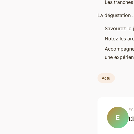
Les tranches
La dégustation :
Savourez le 
Notez les arô
Accompagnez-
une expérien
Actu
EC
E
E