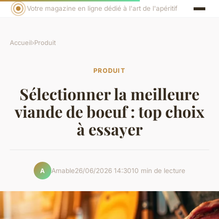
Votre magazine en ligne dédié à l'art de l'apéritif
Accueil
›
Produit
PRODUIT
Sélectionner la meilleure
viande de boeuf : top choix
à essayer
Amable
26/06/2026 14:30
10 min de lecture
A