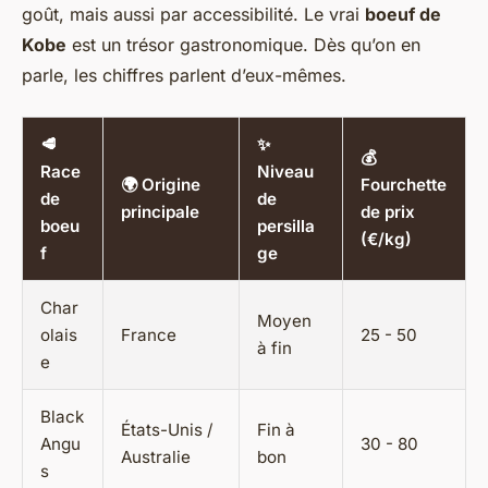
goût, mais aussi par accessibilité. Le vrai
boeuf de
Kobe
est un trésor gastronomique. Dès qu’on en
parle, les chiffres parlent d’eux-mêmes.
🥩
✨
💰
Race
Niveau
🌍 Origine
Fourchette
de
de
principale
de prix
boeu
persilla
(€/kg)
f
ge
Char
Moyen
olais
France
25 - 50
à fin
e
Black
États-Unis /
Fin à
Angu
30 - 80
Australie
bon
s