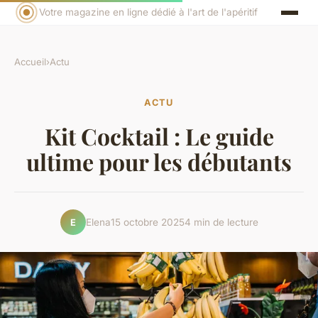
Votre magazine en ligne dédié à l'art de l'apéritif
Accueil
›
Actu
ACTU
Kit Cocktail : Le guide
ultime pour les débutants
Elena
15 octobre 2025
4 min de lecture
E