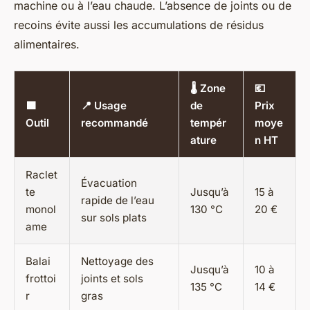
machine ou à l’eau chaude. L’absence de joints ou de
recoins évite aussi les accumulations de résidus
alimentaires.
🌡️ Zone
💶
🟩
📍 Usage
de
Prix
Outil
recommandé
tempér
moye
ature
n HT
Raclet
Évacuation
te
Jusqu’à
15 à
rapide de l’eau
monol
130 °C
20 €
sur sols plats
ame
Balai
Nettoyage des
Jusqu’à
10 à
frottoi
joints et sols
135 °C
14 €
r
gras