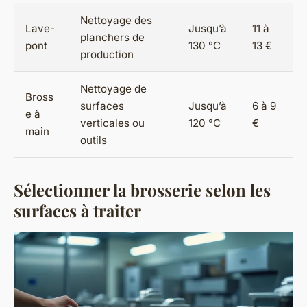
Nettoyage des
Lave-
Jusqu’à
11 à
planchers de
pont
130 °C
13 €
production
Nettoyage de
Bross
surfaces
Jusqu’à
6 à 9
e à
verticales ou
120 °C
€
main
outils
Sélectionner la brosserie selon les
surfaces à traiter