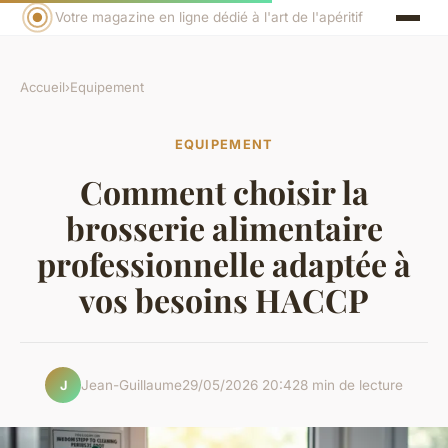
Votre magazine en ligne dédié à l'art de l'apéritif
Accueil
›
Equipement
EQUIPEMENT
Comment choisir la
brosserie alimentaire
professionnelle adaptée à
vos besoins HACCP
Jean-Guillaume
29/05/2026 20:42
8 min de lecture
J