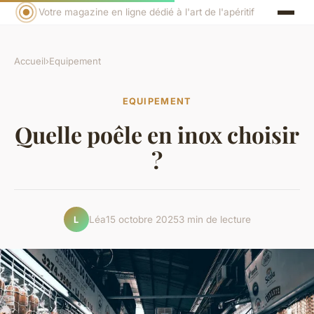
Votre magazine en ligne dédié à l'art de l'apéritif
Accueil
›
Equipement
EQUIPEMENT
Quelle poêle en inox choisir
?
Léa
15 octobre 2025
3 min de lecture
L