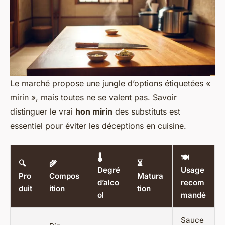
Le marché propose une jungle d’options étiquetées «
mirin », mais toutes ne se valent pas. Savoir
distinguer le vrai
hon mirin
des substituts est
essentiel pour éviter les déceptions en cuisine.
🌡️
🍽️
🔍
🌾
⏳
Degré
Usage
Pro
Compos
Matura
d’alco
recom
duit
ition
tion
ol
mandé
Sauce