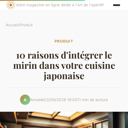
Votre magazine en ligne dédié à l'art de l'apéritif
Accueil
›
Produit
PRODUIT
10 raisons d'intégrer le
mirin dans votre cuisine
japonaise
Amable
02/06/2026 19:00
11 min de lecture
A