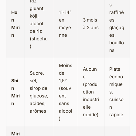
Riz
s
gluant,
Ho
11-14°
raffiné
kôji,
n
en
3 mois
es,
alcool
Miri
moye
à 2 ans
glaçag
de riz
n
nne
es,
(shochu
bouillo
)
ns
Moins
Aucun
Plats
Sucre,
de
e
écono
Shi
sel,
1,5°
(produ
mique
n
sirop de
(souv
ction
s,
Miri
glucose,
ent
industri
cuisso
n
acides,
sans
elle
n
arômes
alcool
rapide)
rapide
)
Miri